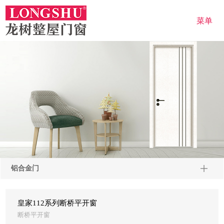
菜单
铝合金门
皇家112系列断桥平开窗
断桥平开窗