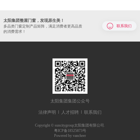
太阳集团整屋门窗，发现原生美！
联系我们
多品类门窗定制产品矩阵，满足消费者更高品质
的消费需求！
太阳集团集团公众号
法律声明
人才招聘
联系我们
Copyright © suncitygroup太阳集团有限公司.
粤ICP备18525873号
Powered by vancheer