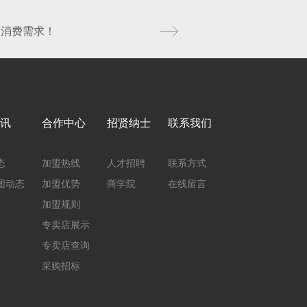
的消费需求！
讯
合作中心
招贤纳士
联系我们
态
加盟热线
人才招聘
联系方式
团动态
加盟优势
商学院
在线留言
加盟规则
专卖店展示
专卖店查询
采购招标