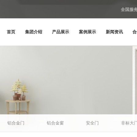
全国服
首页
集团介绍
产品展示
案例展示
新闻资讯
合
铝合金门
铝合金窗
安全门
非标大